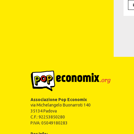
Associazione Pop Economix
via Michelangelo Buonarroti 140
35134 Padova
C.F.: 92253850280
P.IVA: 05049180283