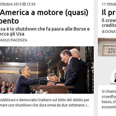
 Ottobre 2013
13:30
11 Otto
'America a motore (quasi)
Il p
pento
Il cro
credit
sa è lo shutdown che fa paura alle Borse e
di
DONA
occa gli Usa
PAOLO PIACENZA
Si chiama
crowdfun
ubblicani e democratici trattano sul tetto del debito per
basso, c
mare uno shutdown che dura ormai da due settimane. I...
economico