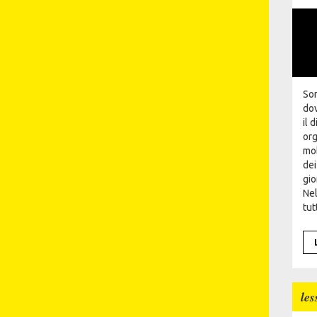
Son
dov
il 
org
mob
dei
gio
Ne
tut
les