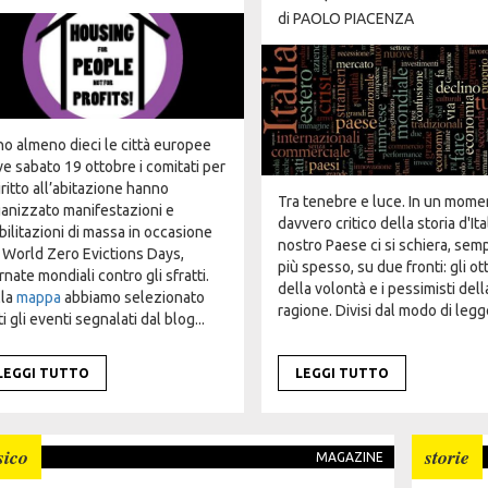
di
PAOLO PIACENZA
o almeno dieci le città europee
e sabato 19 ottobre i comitati per
diritto all’abitazione hanno
Tra tenebre e luce. In un mom
anizzato manifestazioni e
davvero critico della storia d'Ita
ilitazioni di massa in occasione
nostro Paese ci si schiera, sem
 World Zero Evictions Days,
più spesso, su due fronti: gli ott
rnate mondiali contro gli sfratti.
della volontà e i pessimisti dell
lla
mappa
abbiamo selezionato
ragione. Divisi dal modo di legge
ti gli eventi segnalati dal blog...
LEGGI TUTTO
LEGGI TUTTO
sico
storie
MAGAZINE