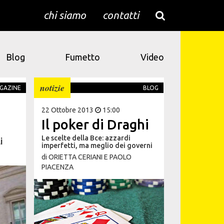
chi siamo
contatti
Blog
Fumetto
Video
notizie
GAZINE
BLOG
22 Ottobre 2013
15:00
Il poker di Draghi
Le scelte della Bce: azzardi
i
imperfetti, ma meglio dei governi
di
ORIETTA CERIANI E PAOLO
PIACENZA