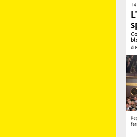
14
L
s
Co
bl
di
Rep
fer