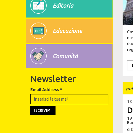
Editoria
Educazione
Cos
nos
due
reg
Comunità
Newsletter
not
Email Address
*
18
D
19 
Eur
di