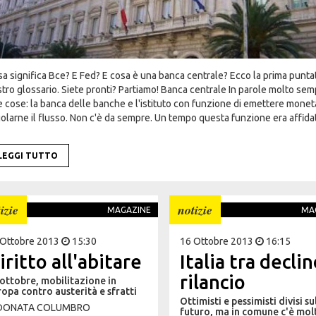
a significa Bce? E Fed? E cosa è una banca centrale? Ecco la prima punta
tro glossario. Siete pronti? Partiamo! Banca centrale In parole molto semp
 cose: la banca delle banche e l'istituto con funzione di emettere monet
olarne il flusso. Non c'è da sempre. Un tempo questa funzione era affidat
LEGGI TUTTO
izie
notizie
MAGAZINE
MA
 Ottobre 2013
15:30
16 Ottobre 2013
16:15
iritto all'abitare
Italia tra decli
rilancio
ottobre, mobilitazione in
opa contro austerità e sfratti
Ottimisti e pessimisti divisi su
DONATA COLUMBRO
futuro, ma in comune c'è mol