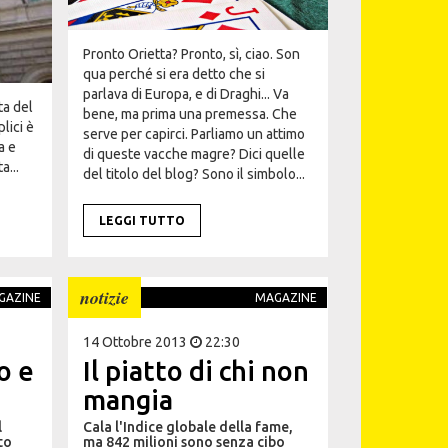
Pronto Orietta? Pronto, sì, ciao. Son
qua perché si era detto che si
parlava di Europa, e di Draghi... Va
ta del
bene, ma prima una premessa. Che
lici è
serve per capirci. Parliamo un attimo
a e
di queste vacche magre? Dici quelle
a...
del titolo del blog? Sono il simbolo...
LEGGI TUTTO
notizie
GAZINE
MAGAZINE
14 Ottobre 2013
22:30
no e
Il piatto di chi non
mangia
l
Cala l'Indice globale della fame,
to
ma 842 milioni sono senza cibo