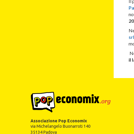
Il
Pa
no
20
Ne
sr
mo
Ne
il
Associazione Pop Economix
via Michelangelo Buonarroti 140
35134 Padova