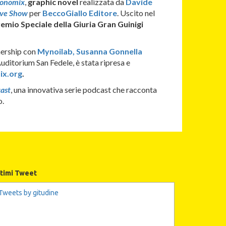
conomix
,
graphic novel
realizzata da
Davide
Ive Show
per
BeccoGiallo Editore
. Uscito nel
emio Speciale della Giuria Gran Guinigi
tnership con
Mynoilab, Susanna Gonnella
uditorium San Fedele, è stata ripresa e
x.org
.
ast
, una innovativa serie podcast che racconta
o.
ltimi Tweet
Tweets by gitudine