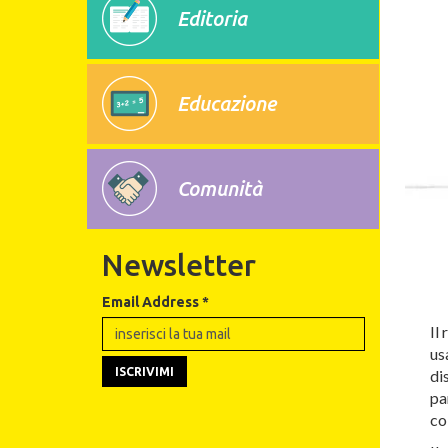
Editoria
Educazione
Comunità
Newsletter
Email Address
*
Il
us
di
pa
co