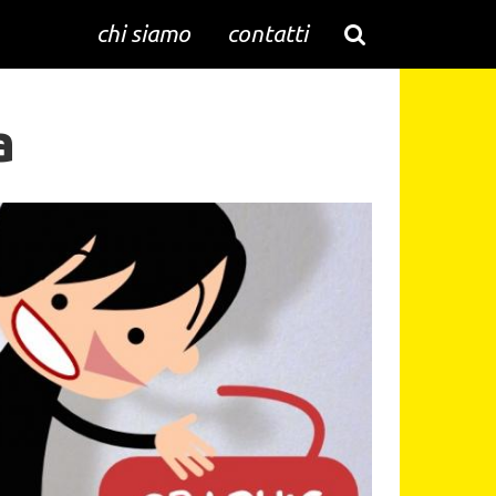
chi siamo
contatti
a