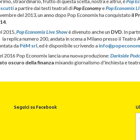
 primo, straordinario, frutto di questa scelta, nostra e altrui, è
Pop E
scutti
a partire dai testi teatrali di
Pop Economy
e
Pop Economix L
vembre del 2013, un anno dopo Pop Economix ha conquistato
il
Pr
14
.
l 2015,
Pop Economix Live Show
è divenuto anche un
DVD
. In par
l
la replica numero 200, andata in scena a Milano presso il Teatro A
ntata da
PèM srl
, ed è disponibile scrivendo a
info@popeconomi
l 2016 Pop Economix lancia una nuova produzione:
Darkside Podc
 lato oscuro della finanza
mixando giornalismo d'inchiesta e teatr
Seguici su Facebook
U