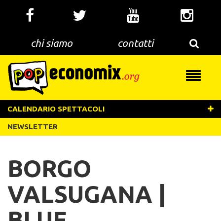
Salta
al
contenuto
principale
chi siamo
contatti
Toggle
navigati
CALENDARIO SPETTACOLI
NEWSLETTER
BORGO
VALSUGANA |
BLUE