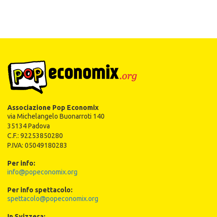
Associazione Pop Economix
via Michelangelo Buonarroti 140
35134 Padova
C.F.: 92253850280
P.IVA: 05049180283
Per info:
info@popeconomix.org
Per info spettacolo:
spettacolo@popeconomix.org
In Svizzera: