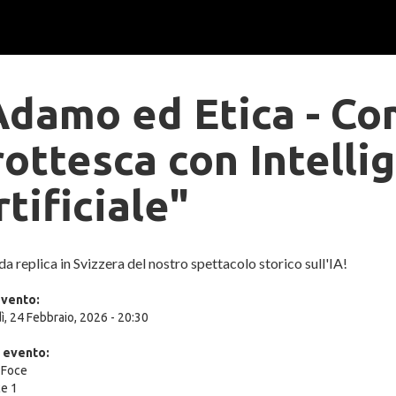
Adamo ed Etica - C
rottesca con Intelli
tificiale"
a replica in Svizzera del nostro spettacolo storico sull'IA!
evento:
, 24 Febbraio, 2026 - 20:30
 evento:
 Foce
ce 1