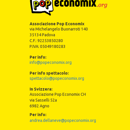
Associazione Pop Economix
via Michelangelo Buonarroti 140
35134 Padova
C.F.: 92253850280
P.IVA: 05049180283
Per info:
info@popeconomix.org
Per info spettacolo:
spettacolo@popeconomix.org
In Svizzera:
Associazione Pop Economix CH
via Sasselli 52a
6982 Agno
Per info:
andrea.dellaneve@popeconomix.org