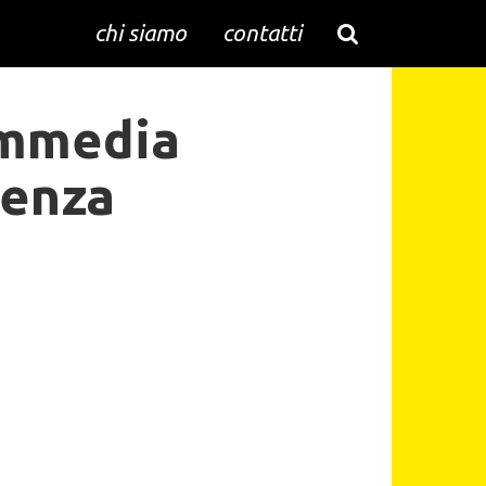
chi siamo
contatti
ommedia
genza